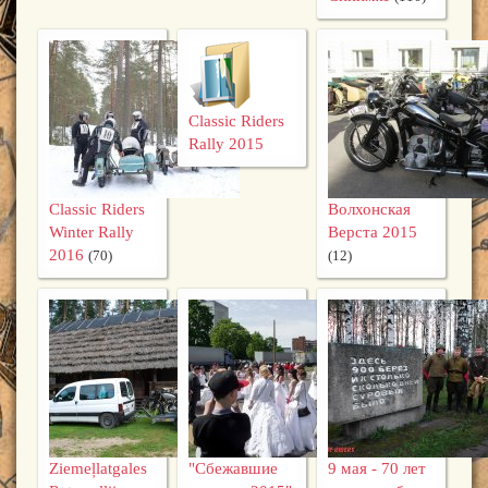
Classic Riders
Rally 2015
Classic Riders
Волхонская
Winter Rally
Верста 2015
2016
(70)
(12)
Ziemeļlatgales
"Сбежавшие
9 мая - 70 лет