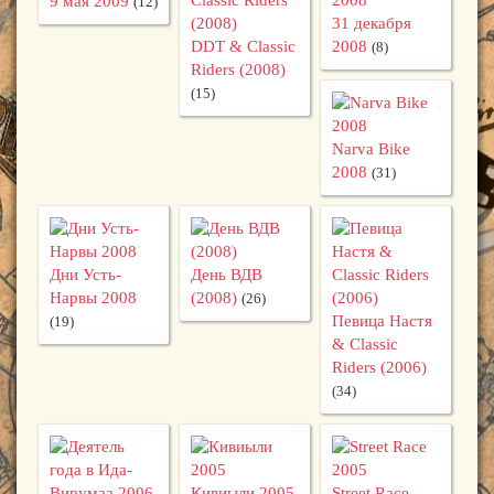
9 мая 2009
(12)
31 декабря
DDT & Classic
2008
(8)
Riders (2008)
(15)
Narva Bike
2008
(31)
Дни Усть-
День ВДВ
Нарвы 2008
(2008)
(26)
Певица Настя
(19)
& Classic
Riders (2006)
(34)
Кивиыли 2005
Street Race