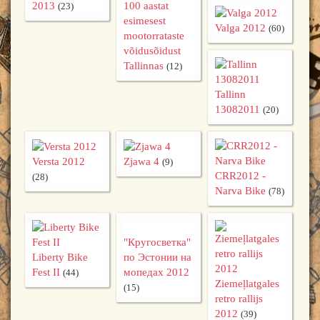
2013
100 aastat
(23)
esimesest
Valga 2012
(60)
mootorrataste
võidusõidust
Tallinnas
(12)
Tallinn
13082011
(20)
Versta 2012
Zjawa 4
(9)
CRR2012 -
(28)
Narva Bike
(78)
"Кругосветка"
Liberty Bike
по Эстонии на
Fest II
мопедах 2012
(44)
Ziemeļlatgales
(15)
retro rallijs
2012
(39)