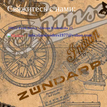
Свяжитесь с нами:
29022 Eesti Narva -Jõesuu Kudruküla 25
:
info.classicriders1977@yahoo.com