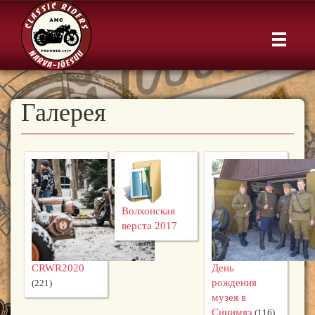
Галерея
Волхонская
верста 2017
CRWR2020
День
рождения
(221)
музея в
Синимяэ
(116)