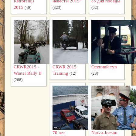
Retrorallijs
невесты 2015"
со дня победы
2015
(40)
(323)
(62)
CRWR2015 -
CRWR 2015
Осенний тур
Winter Rally II
Training
(12)
(23)
(208)
70 лет
Narva-Joesuu