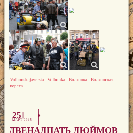
Volhonskajaversta
Volhonka
Волхонка
Волхонская
верста
25
МАРТ 2015
ДВЕНАДЦАТЬ ДЮЙМОВ