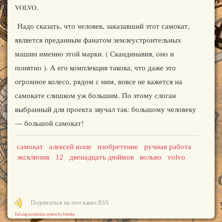
VOLVO.
Надо сказать, что человек, заказавший этот самокат,
является преданным фанатом землеустроительных
машин именно этой марки. ( Скандинавия, оно и
понятно ). А его комплекция такова, что даже это
огромное колесо, рядом с ним, вовсе не кажется на
самокате слишком уж большим. По этому слоган
выбранный для проекта звучал так: большому человеку
— большой самокат!
самокат
алексей юлле
изобретение
ручная работа
эксклюзив
12
двенадцать дюймов
вольво
volvo
Подписаться на этот канал RSS
FaLang translation system by Faboba