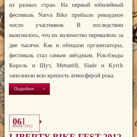
из разных стран. На первый юбилейный
фестиваль
Narva
Bike
прибыло рекордное
число участников. В последствии
выяснилось, что их количество перевалило за
две тысячи. Как и обещали организаторы,
фестиваль стал самым звёздным. Рок-бэнды
Король и Шут,
Metsat
öll,
Slade
и
Kyr
с
k
заполнили всю крепость атмосферой рока.
Подробнее ...
06
ИЮЛЬ 2012
LIBERTY BIKE FEST 2012