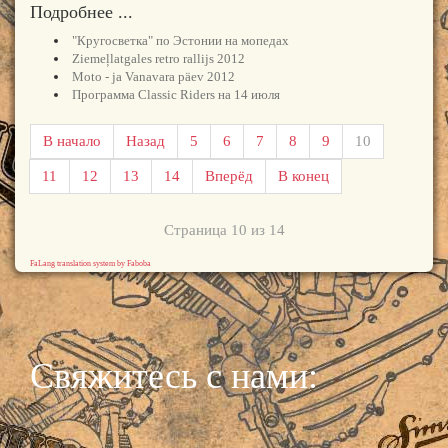
Подробнее ...
"Кругосветка" по Эстонии на мопедах
Ziemeļlatgales retro rallijs 2012
Moto - ja Vanavara päev 2012
Программа Classic Riders на 14 июля
В начало
Назад
5
6
7
8
9
10
11
12
13
14
Вперёд
В конец
Страница 10 из 14
FaLang translation system by Faboba
Свяжитесь с нами: